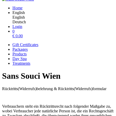
Home
English
English
Deutsch
Login
0
€
0.00
Gift Certificates
Packages
Products
Day Spa
Treatments
Sans Souci Wien
Rücktritts(Widerrufs)belehrung & Rücktritts(Widerrufs)formular
Verbrauchern steht ein Rücktrittsrecht nach folgender Maßgabe zu,
wobei Verbraucher jede natürliche Person ist, die ein Rechtsgeschäft
zu Zwecken abschließt, die überwiegend weder ihrer gewerblichen