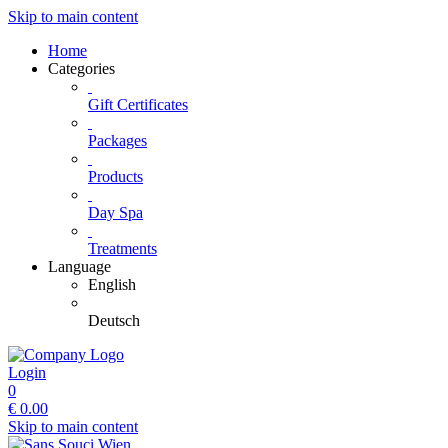
Skip to main content
Home
Categories
Gift Certificates
Packages
Products
Day Spa
Treatments
Language
English
Deutsch
Login
0
€
0.00
Skip to main content