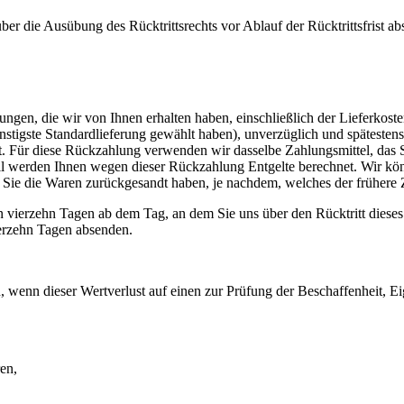
 über die Ausübung des Rücktrittsrechts vor Ablauf der Rücktrittsfrist a
ngen, die wir von Ihnen erhalten haben, einschließlich der Lieferkost
günstigste Standardlieferung gewählt haben), unverzüglich und spätest
st. Für diese Rückzahlung verwenden wir dasselbe Zahlungsmittel, das S
all werden Ihnen wegen dieser Rückzahlung Entgelte berechnet. Wir k
 Sie die Waren zurückgesandt haben, je nachdem, welches der frühere Z
n vierzehn Tagen ab dem Tag, an dem Sie uns über den Rücktritt dieses
ierzehn Tagen absenden.
 wenn dieser Wertverlust auf einen zur Prüfung der Beschaffenheit, 
en,