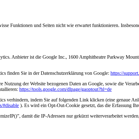
isse Funktionen und Seiten nicht wie erwartet funktionieren. Insbeson
lytics. Anbieter ist die Google Inc., 1600 Amphitheatre Parkway Mou
cs finden Sie in der Datenschutzerklärung von Google:
https://suppo
hre Nutzung der Website bezogenen Daten an Google, sowie die Verarbe
tallieren:
https://tools.google.com/dlpage/gaoptout?hl=de
ics verhindern, indem Sie auf folgenden Link klicken (eine genaue Anle
s/#disable
). Es wird ein Opt-Out-Cookie gesetzt, das die Erfassung Ihr
izeIP()”, damit die IP-Adressen nur gekürzt weiterverarbeitet werden,