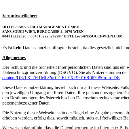
Verantwortlicher:
HOTEL SANS SOUCI MANAGEMENT GMBH
SANS SOUCI WIEN, BURGGASSE 2, 1070 WIEN
004315222520: / 004315222520299 / HOTEL@SANSSOUCI-WIEN.COM
Es ist
kein
Datenschutzbeauftragter bestellt, da dies gesetzlich nicht n
Allgemeines
Der Schutz und die Sicherheit Ihrer persönlichen Daten sind uns ein 
Datenschutzgrundverordnung (DSGVO). Sie als Nutzer stimmen der D
content/DE/TXT/HTML/?uri=CELEX:32016R0679&from=DE
Diese Datenschutzerklärung bezieht sich nur auf diese Webseite. Falls 
den jeweiligen Umgang mit Ihren Daten. Ihre personenbezogenen Da
den Bestimmungen des österreichischen Datenschutzrechts verarbeit
personenbezogener Daten.
Die Nutzung dieser Webseite ist in der Regel ohne Angabe personen
erhoben werden, erfolgt dies, soweit möglich, stets auf freiwilliger
Wir weisen darauf hin, dass die Datenübertragung im Internet (z.B. b