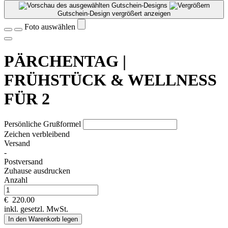
Gutschein-Design vergrößert anzeigen
Foto auswählen
PÄRCHENTAG |
FRÜHSTÜCK & WELLNESS
FÜR 2
Persönliche Grußformel
Zeichen verbleibend
Versand
-
Postversand
Zuhause ausdrucken
Anzahl
€
220.00
inkl. gesetzl. MwSt.
In den Warenkorb legen